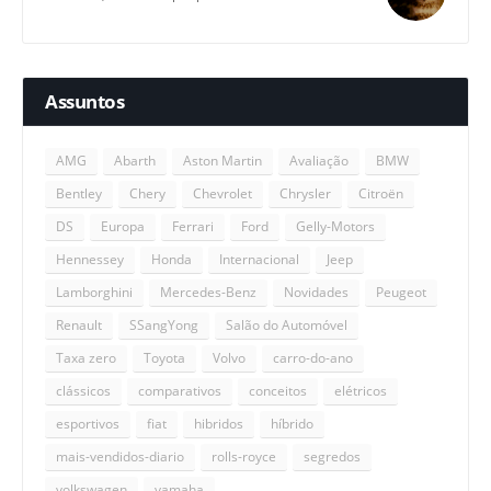
Assuntos
AMG
Abarth
Aston Martin
Avaliação
BMW
Bentley
Chery
Chevrolet
Chrysler
Citroën
DS
Europa
Ferrari
Ford
Gelly-Motors
Hennessey
Honda
Internacional
Jeep
Lamborghini
Mercedes-Benz
Novidades
Peugeot
Renault
SSangYong
Salão do Automóvel
Taxa zero
Toyota
Volvo
carro-do-ano
clássicos
comparativos
conceitos
elétricos
esportivos
fiat
hibridos
híbrido
mais-vendidos-diario
rolls-royce
segredos
volkswagen
yamaha