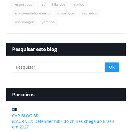
esportivos
fiat
hibridos
híbrido
mais-vendidos-diario
rolls-royce
segredos
volkswagen
yamaha
Pesquisar este blog
Parceiros
CAR.BLOG.BR
iCAUR v27: Defender híbrido chinês chega ao Brasil
em 2027