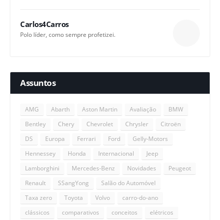
Carlos4Carros
Polo líder, como sempre profetizei.
Assuntos
AMG
Abarth
Aston Martin
Avaliação
BMW
Bentley
Chery
Chevrolet
Chrysler
Citroën
DS
Europa
Ferrari
Ford
Gelly-Motors
Hennessey
Honda
Internacional
Jeep
Lamborghini
Mercedes-Benz
Novidades
Peugeot
Renault
SSangYong
Salão do Automóvel
Taxa zero
Toyota
Volvo
carro-do-ano
clássicos
comparativos
conceitos
elétricos