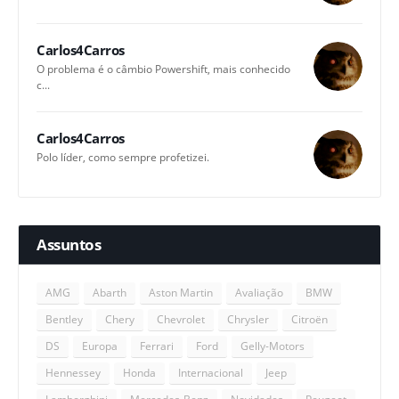
Carlos4Carros
O problema é o câmbio Powershift, mais conhecido
c...
Carlos4Carros
Polo líder, como sempre profetizei.
Assuntos
AMG
Abarth
Aston Martin
Avaliação
BMW
Bentley
Chery
Chevrolet
Chrysler
Citroën
DS
Europa
Ferrari
Ford
Gelly-Motors
Hennessey
Honda
Internacional
Jeep