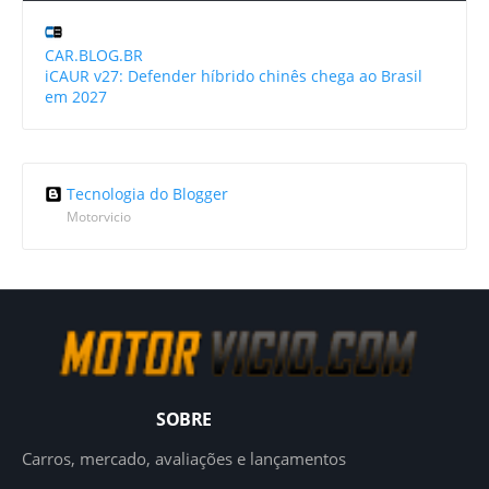
CAR.BLOG.BR
iCAUR v27: Defender híbrido chinês chega ao Brasil
em 2027
Tecnologia do Blogger
Motorvicio
SOBRE
Carros, mercado, avaliações e lançamentos