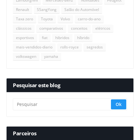
Lamborghini
Mercedes-Benz
Novidades
Peugeot
Renault
SSangYong
Salão do Automóvel
Taxa zero
Toyota
Volvo
carro-do-ano
clássicos
comparativos
conceitos
elétricos
esportivos
fiat
hibridos
híbrido
mais-vendidos-diario
rolls-royce
segredos
volkswagen
yamaha
Pesquisar este blog
Parceiros