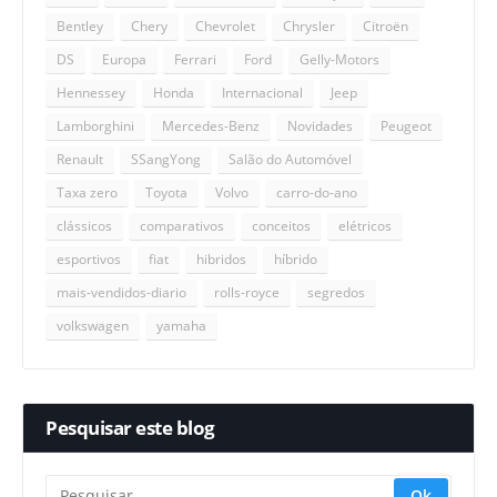
Bentley
Chery
Chevrolet
Chrysler
Citroën
DS
Europa
Ferrari
Ford
Gelly-Motors
Hennessey
Honda
Internacional
Jeep
Lamborghini
Mercedes-Benz
Novidades
Peugeot
Renault
SSangYong
Salão do Automóvel
Taxa zero
Toyota
Volvo
carro-do-ano
clássicos
comparativos
conceitos
elétricos
esportivos
fiat
hibridos
híbrido
mais-vendidos-diario
rolls-royce
segredos
volkswagen
yamaha
Pesquisar este blog