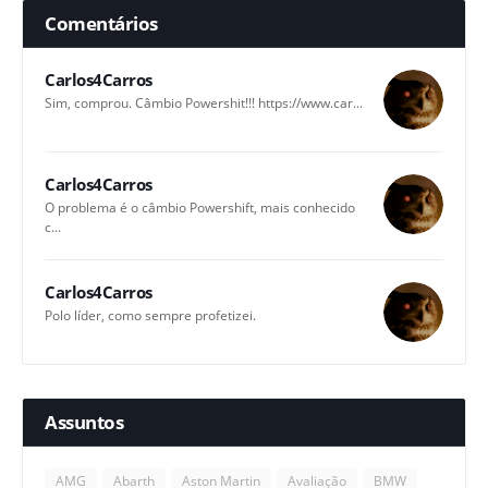
Comentários
Carlos4Carros
Sim, comprou. Câmbio Powershit!!! https://www.car...
Carlos4Carros
O problema é o câmbio Powershift, mais conhecido
c...
Carlos4Carros
Polo líder, como sempre profetizei.
Assuntos
AMG
Abarth
Aston Martin
Avaliação
BMW