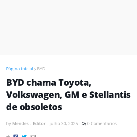
Página inicial
BYD
BYD chama Toyota,
Volkswagen, GM e Stellantis
de obsoletos
by
Mendes - Editor
-
julho 30, 2025
0 Comentários