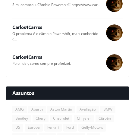
Sim, comprou. Câmbio Powershit!!! https://www.car...
Carlos4Carros
O problema é o câmbio Powershift, mais conhecido
c...
Carlos4Carros
Polo líder, como sempre profetizei.
Assuntos
AMG
Abarth
Aston Martin
Avaliação
BMW
Bentley
Chery
Chevrolet
Chrysler
Citroën
DS
Europa
Ferrari
Ford
Gelly-Motors