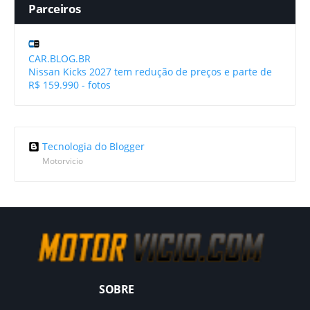
Parceiros
CAR.BLOG.BR
Nissan Kicks 2027 tem redução de preços e parte de
R$ 159.990 - fotos
Tecnologia do Blogger
Motorvicio
SOBRE