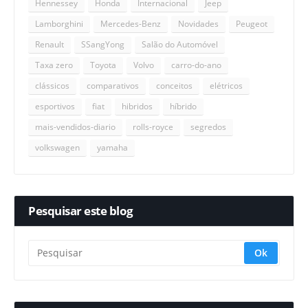
Hennessey
Honda
Internacional
Jeep
Lamborghini
Mercedes-Benz
Novidades
Peugeot
Renault
SSangYong
Salão do Automóvel
Taxa zero
Toyota
Volvo
carro-do-ano
clássicos
comparativos
conceitos
elétricos
esportivos
fiat
hibridos
híbrido
mais-vendidos-diario
rolls-royce
segredos
volkswagen
yamaha
Pesquisar este blog