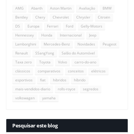
AMG
Abarth
Aston Martin
Avaliação
BMW
Bentley
Chery
Chevrolet
Chrysler
Citroën
DS
Europa
Ferrari
Ford
Gelly-Motors
Hennessey
Honda
Internacional
Jeep
Lamborghini
Mercedes-Benz
Novidades
Peugeot
Renault
SSangYong
Salão do Automóvel
Taxa zero
Toyota
Volvo
carro-do-ano
clássicos
comparativos
conceitos
elétricos
esportivos
fiat
hibridos
híbrido
mais-vendidos-diario
rolls-royce
segredos
volkswagen
yamaha
Pesquisar este blog