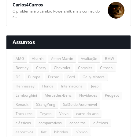
Carlos4Carros
O problema é o câmbio Powershift, mais conhecido
c...
Assuntos
AMG
Abarth
Aston Martin
Avaliação
BMW
Bentley
Chery
Chevrolet
Chrysler
Citroën
DS
Europa
Ferrari
Ford
Gelly-Motors
Hennessey
Honda
Internacional
Jeep
Lamborghini
Mercedes-Benz
Novidades
Peugeot
Renault
SSangYong
Salão do Automóvel
Taxa zero
Toyota
Volvo
carro-do-ano
clássicos
comparativos
conceitos
elétricos
esportivos
fiat
hibridos
híbrido