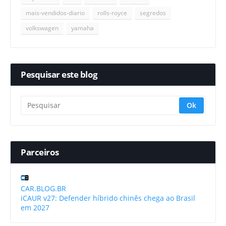
mais-vendidos-diario
rolls-royce
segredos
volkswagen
yamaha
Pesquisar este blog
Parceiros
CAR.BLOG.BR
iCAUR v27: Defender híbrido chinês chega ao Brasil
em 2027