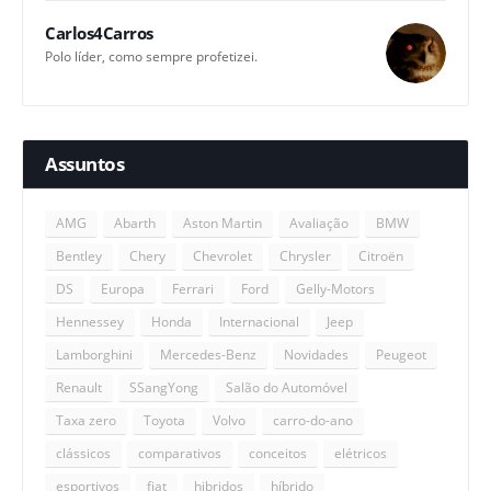
Carlos4Carros
Polo líder, como sempre profetizei.
Assuntos
AMG
Abarth
Aston Martin
Avaliação
BMW
Bentley
Chery
Chevrolet
Chrysler
Citroën
DS
Europa
Ferrari
Ford
Gelly-Motors
Hennessey
Honda
Internacional
Jeep
Lamborghini
Mercedes-Benz
Novidades
Peugeot
Renault
SSangYong
Salão do Automóvel
Taxa zero
Toyota
Volvo
carro-do-ano
clássicos
comparativos
conceitos
elétricos
esportivos
fiat
hibridos
híbrido