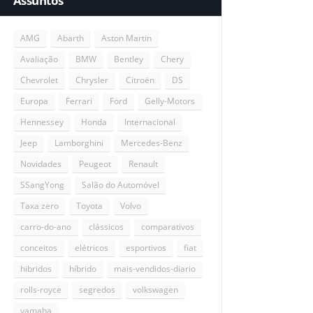
Assuntos
AMG
Abarth
Aston Martin
Avaliação
BMW
Bentley
Chery
Chevrolet
Chrysler
Citroën
DS
Europa
Ferrari
Ford
Gelly-Motors
Hennessey
Honda
Internacional
Jeep
Lamborghini
Mercedes-Benz
Novidades
Peugeot
Renault
SSangYong
Salão do Automóvel
Taxa zero
Toyota
Volvo
carro-do-ano
clássicos
comparativos
conceitos
elétricos
esportivos
fiat
hibridos
híbrido
mais-vendidos-diario
rolls-royce
segredos
volkswagen
yamaha