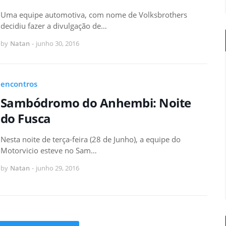
Uma equipe automotiva, com nome de Volksbrothers
decidiu fazer a divulgação de…
by
Natan
-
junho 30, 2016
encontros
Sambódromo do Anhembi: Noite
do Fusca
Nesta noite de terça-feira (28 de Junho), a equipe do
Motorvicio esteve no Sam…
by
Natan
-
junho 29, 2016