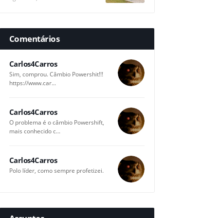
Comentários
Carlos4Carros
Sim, comprou. Câmbio Powershit!!!
https://www.car...
Carlos4Carros
O problema é o câmbio Powershift,
mais conhecido c...
Carlos4Carros
Polo líder, como sempre profetizei.