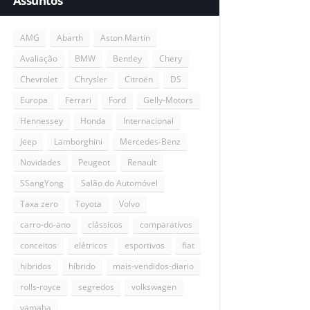
Assuntos
AMG
Abarth
Aston Martin
Avaliação
BMW
Bentley
Chery
Chevrolet
Chrysler
Citroën
DS
Europa
Ferrari
Ford
Gelly-Motors
Hennessey
Honda
Internacional
Jeep
Lamborghini
Mercedes-Benz
Novidades
Peugeot
Renault
SSangYong
Salão do Automóvel
Taxa zero
Toyota
Volvo
carro-do-ano
clássicos
comparativos
conceitos
elétricos
esportivos
fiat
hibridos
híbrido
mais-vendidos-diario
rolls-royce
segredos
volkswagen
yamaha