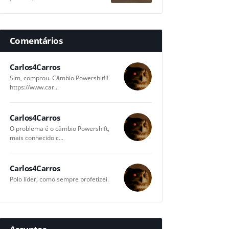
Comentários
Carlos4Carros
Sim, comprou. Câmbio Powershit!!!
https://www.car...
Carlos4Carros
O problema é o câmbio Powershift,
mais conhecido c...
Carlos4Carros
Polo líder, como sempre profetizei.