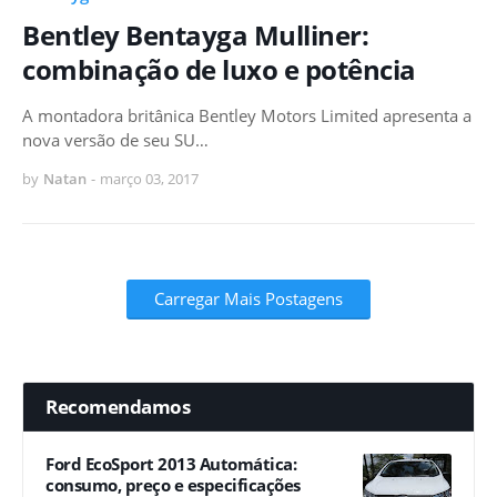
Bentley Bentayga Mulliner:
combinação de luxo e potência
A montadora britânica Bentley Motors Limited apresenta a
nova versão de seu SU…
by
Natan
-
março 03, 2017
Carregar Mais Postagens
Recomendamos
Ford EcoSport 2013 Automática:
consumo, preço e especificações