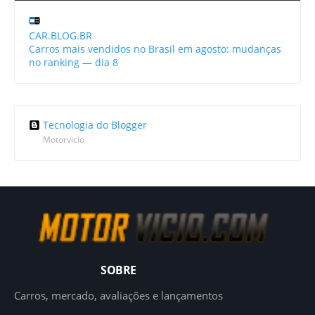
CAR.BLOG.BR
Carros mais vendidos no Brasil em agosto: mudanças
no ranking — dia 8
Tecnologia do Blogger
Motorvicio
SOBRE
Carros, mercado, avaliações e lançamentos