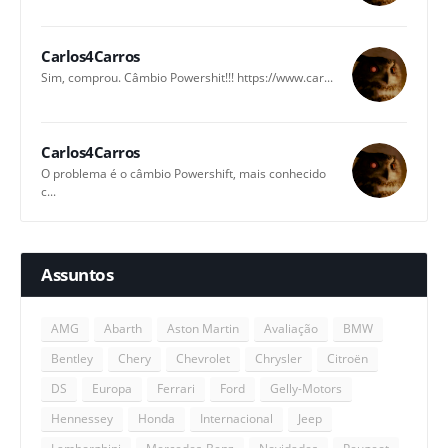
Carlos4Carros
Sim, comprou. Câmbio Powershit!!! https://www.car...
Carlos4Carros
O problema é o câmbio Powershift, mais conhecido
c...
Assuntos
AMG
Abarth
Aston Martin
Avaliação
BMW
Bentley
Chery
Chevrolet
Chrysler
Citroën
DS
Europa
Ferrari
Ford
Gelly-Motors
Hennessey
Honda
Internacional
Jeep