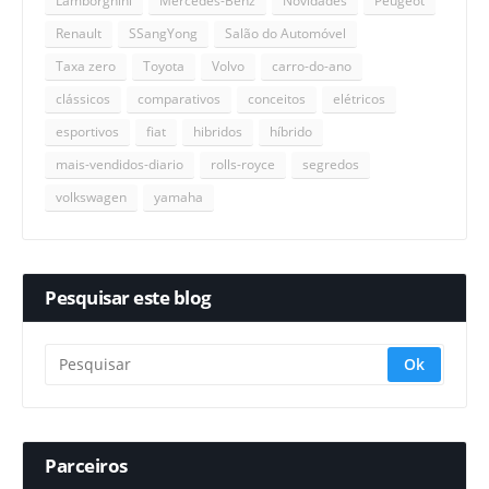
Lamborghini
Mercedes-Benz
Novidades
Peugeot
Renault
SSangYong
Salão do Automóvel
Taxa zero
Toyota
Volvo
carro-do-ano
clássicos
comparativos
conceitos
elétricos
esportivos
fiat
hibridos
híbrido
mais-vendidos-diario
rolls-royce
segredos
volkswagen
yamaha
Pesquisar este blog
Parceiros