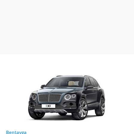
Bentayga