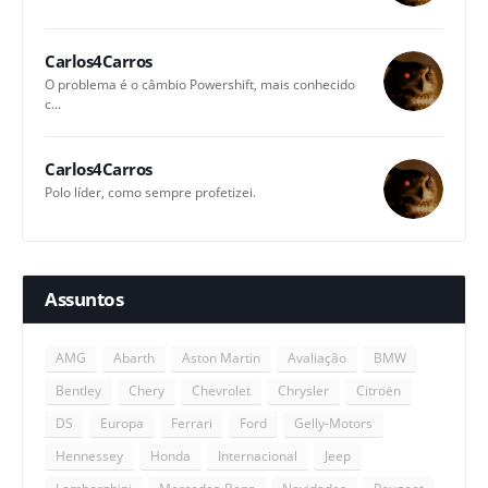
Carlos4Carros
O problema é o câmbio Powershift, mais conhecido
c...
Carlos4Carros
Polo líder, como sempre profetizei.
Assuntos
AMG
Abarth
Aston Martin
Avaliação
BMW
Bentley
Chery
Chevrolet
Chrysler
Citroën
DS
Europa
Ferrari
Ford
Gelly-Motors
Hennessey
Honda
Internacional
Jeep