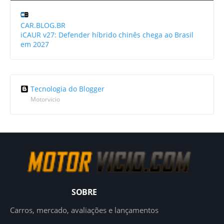
CAR.BLOG.BR
iCAUR v27: Defender híbrido chinês chega ao Brasil
em 2027
Tecnologia do Blogger
Motorvicio
SOBRE
Carros, mercado, avaliações e lançamentos