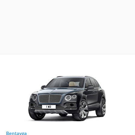
Bentayga