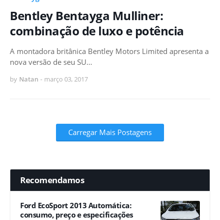
Bentley Bentayga Mulliner:
combinação de luxo e potência
A montadora britânica Bentley Motors Limited apresenta a
nova versão de seu SU…
by
Natan
-
março 03, 2017
Carregar Mais Postagens
Recomendamos
Ford EcoSport 2013 Automática:
consumo, preço e especificações