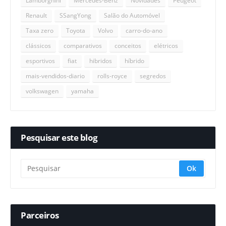
Lamborghini
Mercedes-Benz
Novidades
Peugeot
Renault
SSangYong
Salão do Automóvel
Taxa zero
Toyota
Volvo
carro-do-ano
clássicos
comparativos
conceitos
elétricos
esportivos
fiat
hibridos
híbrido
mais-vendidos-diario
rolls-royce
segredos
volkswagen
yamaha
Pesquisar este blog
Parceiros