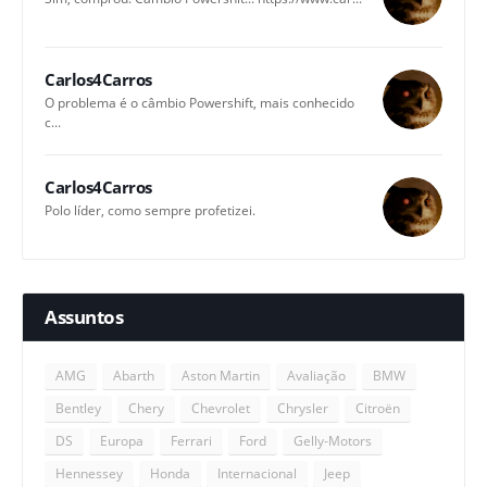
Carlos4Carros
O problema é o câmbio Powershift, mais conhecido
c...
Carlos4Carros
Polo líder, como sempre profetizei.
Assuntos
AMG
Abarth
Aston Martin
Avaliação
BMW
Bentley
Chery
Chevrolet
Chrysler
Citroën
DS
Europa
Ferrari
Ford
Gelly-Motors
Hennessey
Honda
Internacional
Jeep