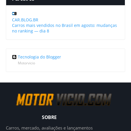
CAR.BLOG.BR
Carros mais vendidos no Brasil em agosto: mudanças
no ranking — dia 8
Tecnologia do Blogger
Motorvicio
SOBRE
Carros, mercado, avaliações e lançamentos