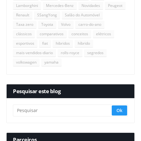
Lamborghini
Mercedes-Benz
Novidades
Peugeot
Renault
SSangYong
Salão do Automóvel
Taxa zero
Toyota
Volvo
carro-do-ano
clássicos
comparativos
conceitos
elétricos
esportivos
fiat
hibridos
híbrido
mais-vendidos-diario
rolls-royce
segredos
volkswagen
yamaha
Pesquisar este blog
Parceiros