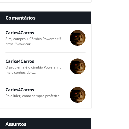
Comentários
Carlos4Carros
Sim, comprou. Câmbio Powershit!!!
https://www.car...
Carlos4Carros
O problema é o câmbio Powershift,
mais conhecido c...
Carlos4Carros
Polo líder, como sempre profetizei.
Assuntos