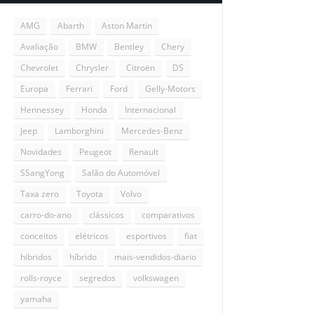
AMG
Abarth
Aston Martin
Avaliação
BMW
Bentley
Chery
Chevrolet
Chrysler
Citroën
DS
Europa
Ferrari
Ford
Gelly-Motors
Hennessey
Honda
Internacional
Jeep
Lamborghini
Mercedes-Benz
Novidades
Peugeot
Renault
SSangYong
Salão do Automóvel
Taxa zero
Toyota
Volvo
carro-do-ano
clássicos
comparativos
conceitos
elétricos
esportivos
fiat
hibridos
híbrido
mais-vendidos-diario
rolls-royce
segredos
volkswagen
yamaha