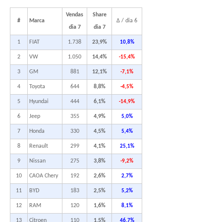
Vendas
Share
#
Marca
Δ / dia 6
dia 7
dia 7
1
FIAT
1.738
23,9%
10,8%
2
VW
1.050
14,4%
-15,4%
3
GM
881
12,1%
-7,1%
4
Toyota
644
8,8%
-4,5%
5
Hyundai
444
6,1%
-14,9%
6
Jeep
355
4,9%
5,0%
7
Honda
330
4,5%
5,4%
8
Renault
299
4,1%
25,1%
9
Nissan
275
3,8%
-9,2%
10
CAOA Chery
192
2,6%
2,7%
11
BYD
183
2,5%
5,2%
12
RAM
120
1,6%
8,1%
13
Citroen
110
1,5%
46,7%