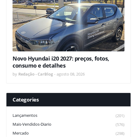
Novo Hyundai i20 2027: preços, fotos,
consumo e detalhes
by
Redação - CarBlog
-
agosto 08, 2026
Categories
Lançamentos
(201)
Mais-Vendidos-Diario
(576)
Mercado
(298)