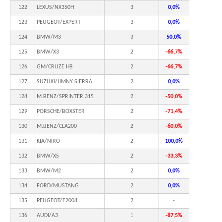
122
LEXUS/NX350H
3
0,0%
123
PEUGEOT/EXPERT
3
0,0%
124
BMW/M3
3
50,0%
125
BMW/X3
2
-66,7%
126
GM/CRUZE HB
2
-66,7%
127
SUZUKI/JIMNY SIERRA
2
0,0%
128
M.BENZ/SPRINTER 315
2
-50,0%
129
PORSCHE/BOXSTER
2
-71,4%
130
M.BENZ/CLA200
2
-60,0%
131
KIA/NIRO
2
100,0%
132
BMW/X5
2
-33,3%
133
BMW/M2
2
0,0%
134
FORD/MUSTANG
2
0,0%
135
PEUGEOT/E2008
2
-
136
AUDI/A3
1
-87,5%