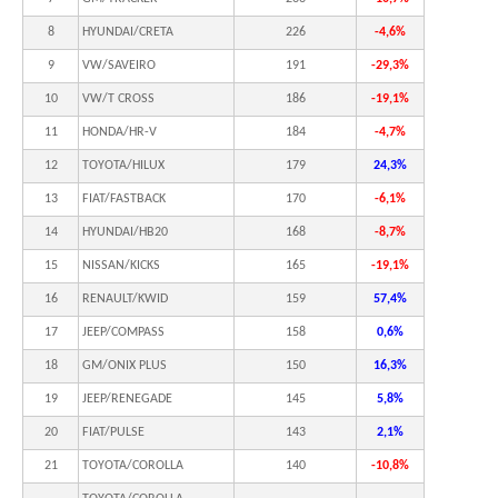
8
HYUNDAI/CRETA
226
-4,6%
9
VW/SAVEIRO
191
-29,3%
10
VW/T CROSS
186
-19,1%
11
HONDA/HR-V
184
-4,7%
12
TOYOTA/HILUX
179
24,3%
13
FIAT/FASTBACK
170
-6,1%
14
HYUNDAI/HB20
168
-8,7%
15
NISSAN/KICKS
165
-19,1%
16
RENAULT/KWID
159
57,4%
17
JEEP/COMPASS
158
0,6%
18
GM/ONIX PLUS
150
16,3%
19
JEEP/RENEGADE
145
5,8%
20
FIAT/PULSE
143
2,1%
21
TOYOTA/COROLLA
140
-10,8%