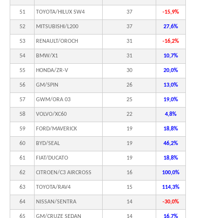
51
TOYOTA/HILUX SW4
37
-15,9%
52
MITSUBISHI/L200
37
27,6%
53
RENAULT/OROCH
31
-16,2%
54
BMW/X1
31
10,7%
55
HONDA/ZR-V
30
20,0%
56
GM/SPIN
26
13,0%
57
GWM/ORA 03
25
19,0%
58
VOLVO/XC60
22
4,8%
59
FORD/MAVERICK
19
18,8%
60
BYD/SEAL
19
46,2%
61
FIAT/DUCATO
19
18,8%
62
CITROEN/C3 AIRCROSS
16
100,0%
63
TOYOTA/RAV4
15
114,3%
64
NISSAN/SENTRA
14
-30,0%
65
GM/CRUZE SEDAN
14
16,7%