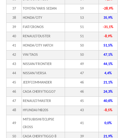
37
TOYOTA/YARIS SEDAN
59
-28,9%
38
HONDA/CITY
53
35,9%
39
FIAT/CRONOS
51
-31,1%
40
RENAULT/DUSTER
51
-8,9%
41
HONDA/CITY HATCH
50
51,5%
42
VW/TAOS
50
47,1%
43
NISSAN/FRONTIER
49
44,1%
44
NISSAN/VERSA
47
4,4%
45
JEEP/COMMANDER
46
21,1%
46
CAOA CHERY/TIGGO7
46
24,3%
47
RENAULT/MASTER
45
40,6%
48
HYUNDAI/HB20S
43
-8,5%
MITSUBISHI/ECLIPSE
49
41
0,0%
CROSS
50
CAOA CHERY/TIGGO 8
39
21,9%