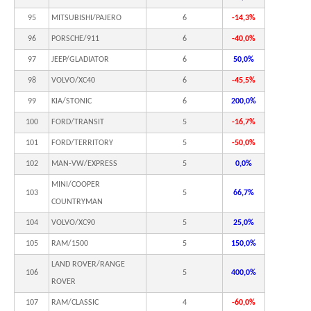
95
MITSUBISHI/PAJERO
6
-14,3%
96
PORSCHE/911
6
-40,0%
97
JEEP/GLADIATOR
6
50,0%
98
VOLVO/XC40
6
-45,5%
99
KIA/STONIC
6
200,0%
100
FORD/TRANSIT
5
-16,7%
101
FORD/TERRITORY
5
-50,0%
102
MAN-VW/EXPRESS
5
0,0%
MINI/COOPER
103
5
66,7%
COUNTRYMAN
104
VOLVO/XC90
5
25,0%
105
RAM/1500
5
150,0%
LAND ROVER/RANGE
106
5
400,0%
ROVER
107
RAM/CLASSIC
4
-60,0%