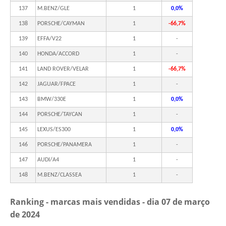
137
M.BENZ/GLE
1
0,0%
138
PORSCHE/CAYMAN
1
-66,7%
139
EFFA/V22
1
-
140
HONDA/ACCORD
1
-
141
LAND ROVER/VELAR
1
-66,7%
142
JAGUAR/FPACE
1
-
143
BMW/330E
1
0,0%
144
PORSCHE/TAYCAN
1
-
145
LEXUS/ES300
1
0,0%
146
PORSCHE/PANAMERA
1
-
147
AUDI/A4
1
-
148
M.BENZ/CLASSEA
1
-
Ranking - marcas mais vendidas - dia
07 de março
de 2024