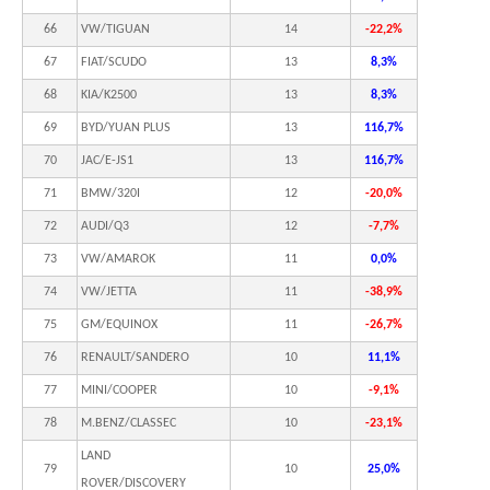
66
VW/TIGUAN
14
-22,2%
67
FIAT/SCUDO
13
8,3%
68
KIA/K2500
13
8,3%
69
BYD/YUAN PLUS
13
116,7%
70
JAC/E-JS1
13
116,7%
71
BMW/320I
12
-20,0%
72
AUDI/Q3
12
-7,7%
73
VW/AMAROK
11
0,0%
74
VW/JETTA
11
-38,9%
75
GM/EQUINOX
11
-26,7%
76
RENAULT/SANDERO
10
11,1%
77
MINI/COOPER
10
-9,1%
78
M.BENZ/CLASSEC
10
-23,1%
LAND
79
10
25,0%
ROVER/DISCOVERY