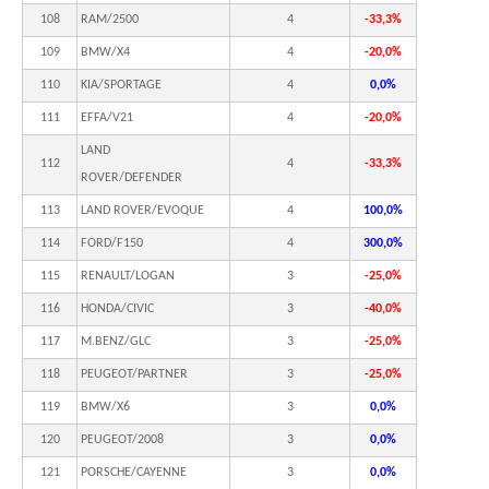
108
RAM/2500
4
-33,3%
109
BMW/X4
4
-20,0%
110
KIA/SPORTAGE
4
0,0%
111
EFFA/V21
4
-20,0%
LAND
112
4
-33,3%
ROVER/DEFENDER
113
LAND ROVER/EVOQUE
4
100,0%
114
FORD/F150
4
300,0%
115
RENAULT/LOGAN
3
-25,0%
116
HONDA/CIVIC
3
-40,0%
117
M.BENZ/GLC
3
-25,0%
118
PEUGEOT/PARTNER
3
-25,0%
119
BMW/X6
3
0,0%
120
PEUGEOT/2008
3
0,0%
121
PORSCHE/CAYENNE
3
0,0%