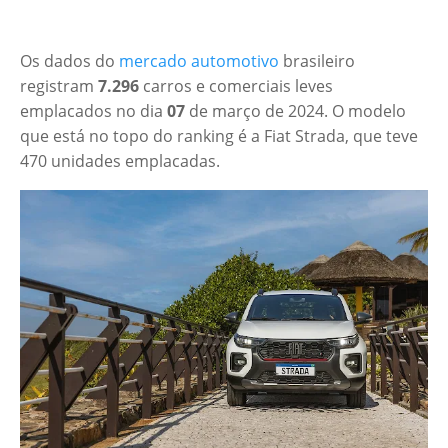
Os dados do
mercado automotivo
brasileiro
registram
7.296
carros e comerciais leves
emplacados no dia
07
de março de 2024. O modelo
que está no topo do ranking é a Fiat Strada, que teve
470 unidades emplacadas.