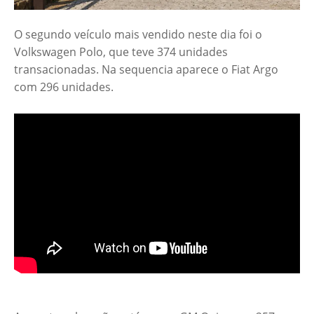
O segundo veículo mais vendido neste dia foi o
Volkswagen Polo, que teve 374 unidades
transacionadas. Na sequencia aparece o Fiat Argo
com 296 unidades.