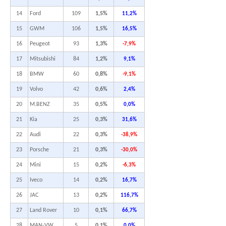
14
Ford
109
1,5%
11,2%
15
GWM
106
1,5%
16,5%
16
Peugeot
93
1,3%
-7,9%
17
Mitsubishi
84
1,2%
9,1%
18
BMW
60
0,8%
-9,1%
19
Volvo
42
0,6%
2,4%
20
M.BENZ
35
0,5%
0,0%
21
Kia
25
0,3%
31,6%
22
Audi
22
0,3%
-38,9%
23
Porsche
21
0,3%
-30,0%
24
Mini
15
0,2%
-6,3%
25
Iveco
14
0,2%
16,7%
26
JAC
13
0,2%
116,7%
27
Land Rover
10
0,1%
66,7%
28
MAN-VW
5
0,1%
0,0%