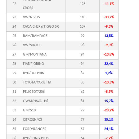
TOYOTA/COROLLA
22
128
-11,1%
CROSS
23
VW/NIVUS
110
-33,7%
24
CAOA CHERY/TIGGO 5X
107
-9,3%
25
RAM/RAMPAGE
99
13,8%
26
VW/VIRTUS
98
-9,3%
27
GM/MONTANA
94
-13,8%
28
FIAT/FIORINO
94
32,4%
29
BYD/DOLPHIN
87
1,2%
30
TOYOTA/YARIS HB
85
-10,5%
31
PEUGEOT/208
82
-8,9%
32
GWM/HAVAL H6
81
15,7%
33
GM/S10
79
-28,2%
34
CITROEN/C3
77
35,1%
35
FORD/RANGER
67
24,1%
36
BYD/SONG PLUS
64
-7,2%