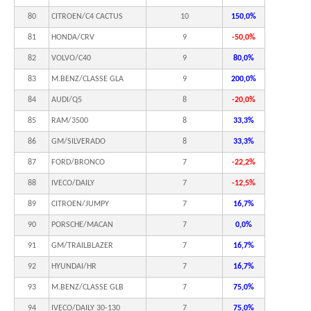
80
CITROEN/C4 CACTUS
10
150,0%
81
HONDA/CRV
9
-50,0%
82
VOLVO/C40
9
80,0%
83
M.BENZ/CLASSE GLA
9
200,0%
84
AUDI/Q5
8
-20,0%
85
RAM/3500
8
33,3%
86
GM/SILVERADO
8
33,3%
87
FORD/BRONCO
7
-22,2%
88
IVECO/DAILY
7
-12,5%
89
CITROEN/JUMPY
7
16,7%
90
PORSCHE/MACAN
7
0,0%
91
GM/TRAILBLAZER
7
16,7%
92
HYUNDAI/HR
7
16,7%
93
M.BENZ/CLASSE GLB
7
75,0%
94
IVECO/DAILY 30-130
7
75,0%