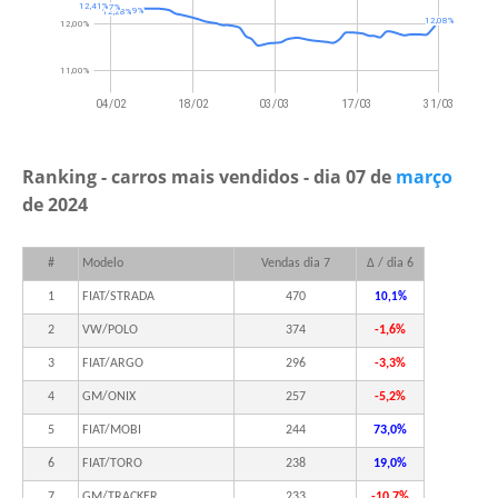
Ranking - carros mais vendidos - dia 07 de
março
de 2024
#
Modelo
Vendas dia 7
Δ / dia 6
1
FIAT/STRADA
470
10,1%
2
VW/POLO
374
-1,6%
3
FIAT/ARGO
296
-3,3%
4
GM/ONIX
257
-5,2%
5
FIAT/MOBI
244
73,0%
6
FIAT/TORO
238
19,0%
7
GM/TRACKER
233
-10,7%