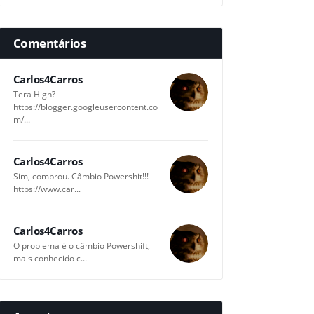
Comentários
Carlos4Carros
Tera High?
https://blogger.googleusercontent.co
m/...
Carlos4Carros
Sim, comprou. Câmbio Powershit!!!
https://www.car...
Carlos4Carros
O problema é o câmbio Powershift,
mais conhecido c...