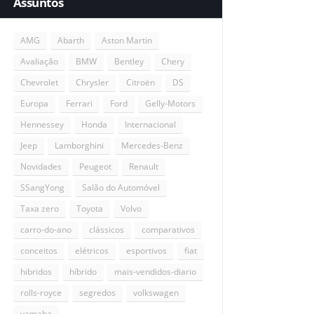
Assuntos
AMG
Abarth
Aston Martin
Avaliação
BMW
Bentley
Chery
Chevrolet
Chrysler
Citroën
DS
Europa
Ferrari
Ford
Gelly-Motors
Hennessey
Honda
Internacional
Jeep
Lamborghini
Mercedes-Benz
Novidades
Peugeot
Renault
SSangYong
Salão do Automóvel
Taxa zero
Toyota
Volvo
carro-do-ano
clássicos
comparativos
conceitos
elétricos
esportivos
fiat
hibridos
híbrido
mais-vendidos-diario
rolls-royce
segredos
volkswagen
yamaha