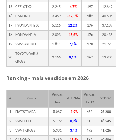
15
GEELY/EX2
2.245
-4,7%
197
12.642
16
GM/ONIX
3.469
-17,5%
182
40.606
17
HYUNDAI/HB20
5.116
12,2%
176
37.137
18
HONDA/HR-V
2.093
-15,6%
176
20.435
19
VW/SAVEIRO
1.811
7,1%
170
21.929
TOYOTA/YARIS
20
2.166
9,1%
167
13.904
CROSS
Ranking - mais vendidos em 2026
Vendas
Vendas
#
Carro
Δ Ju/Ma
YTD 26
Jun
dia 17
1
FIAT/STRADA
8.067
-3,9%
862
76.800
2
VW/POLO
5.792
0,9%
315
48.945
3
VW/T CROSS
5.331
3,4%
492
41.626