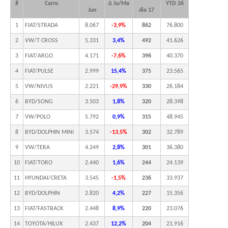
#
Carro
Δ Ju/Ma
YTD 26
Jun
dia 17
1
FIAT/STRADA
8.067
-3,9%
862
76.800
2
VW/T CROSS
5.331
3,4%
492
41.626
3
FIAT/ARGO
4.171
-7,6%
396
40.370
4
FIAT/PULSE
2.999
15,4%
375
23.565
5
VW/NIVUS
2.221
-29,9%
330
26.184
6
BYD/SONG
3.503
1,8%
320
28.398
7
VW/POLO
5.792
0,9%
315
48.945
8
BYD/DOLPHIN MINI
3.574
-13,5%
302
32.789
9
VW/TERA
4.249
2,8%
301
36.380
10
FIAT/TORO
2.440
1,6%
244
24.139
11
HYUNDAI/CRETA
3.545
-1,5%
236
33.937
12
BYD/DOLPHIN
2.820
4,2%
227
15.356
13
FIAT/FASTBACK
2.448
8,9%
220
23.076
14
TOYOTA/HILUX
2.437
12,2%
204
21.916