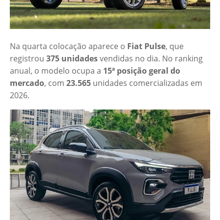
Na quarta colocação aparece o
Fiat Pulse
, que
registrou
375 unidades
vendidas no dia. No ranking
anual, o modelo ocupa a
15ª posição geral do
mercado
, com
23.565
unidades comercializadas em
2026.