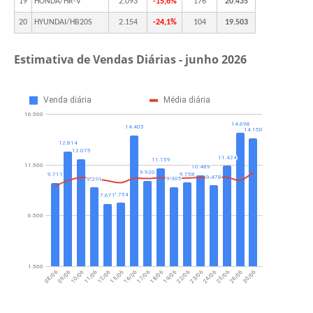
19
HONDA/HR-V
2.093
-15,6%
176
20.435
20
HYUNDAI/HB20S
2.154
-24,1%
104
19.503
Estimativa de Vendas Diárias -
junho 2026