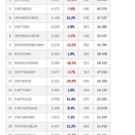
4
GM/ONIX
3.469
-17,5%
182
40.606
5
FIAT/ARGO
4.171
-7,6%
396
40.370
6
HYUNDAI/HB20
5.116
12,2%
176
37.137
7
VW/TERA
4.249
2,8%
301
36.380
8
HYUNDAI/CRETA
3.545
-1,5%
236
33.937
9
BYD/DOLPHIN MINI
3.574
-13,5%
302
32.789
10
BYD/SONG
3.503
1,8%
320
28.398
11
RENAULT/KWID
2.384
-16,5%
111
28.332
12
GM/TRACKER
2.677
-3,7%
163
27.410
13
VW/NIVUS
2.221
-29,9%
330
26.184
14
FIAT/TORO
2.440
1,6%
244
24.139
15
FIAT/PULSE
2.999
15,4%
375
23.565
16
FIAT/FASTBACK
2.448
8,9%
220
23.076
17
VW/SAVEIRO
1.811
7,1%
170
21.929
18
TOYOTA/HILUX
2.437
12,2%
204
21.916