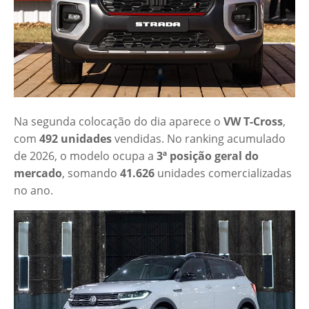
Na segunda colocação do dia aparece o
VW T-Cross
,
com
492 unidades
vendidas. No ranking acumulado
de 2026, o modelo ocupa a
3ª posição geral do
mercado
, somando
41.626
unidades comercializadas
no ano.