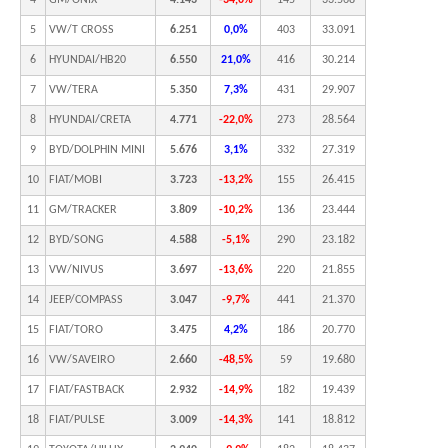
4
GM/ONIX
4.143
-34,0%
145
33.568
5
VW/T CROSS
6.251
0,0%
403
33.091
6
HYUNDAI/HB20
6.550
21,0%
416
30.214
7
VW/TERA
5.350
7,3%
431
29.907
8
HYUNDAI/CRETA
4.771
-22,0%
273
28.564
9
BYD/DOLPHIN MINI
5.676
3,1%
332
27.319
10
FIAT/MOBI
3.723
-13,2%
155
26.415
11
GM/TRACKER
3.809
-10,2%
136
23.444
12
BYD/SONG
4.588
-5,1%
290
23.182
13
VW/NIVUS
3.697
-13,6%
220
21.855
14
JEEP/COMPASS
3.047
-9,7%
441
21.370
15
FIAT/TORO
3.475
4,2%
186
20.770
16
VW/SAVEIRO
2.660
-48,5%
59
19.680
17
FIAT/FASTBACK
2.932
-14,9%
182
19.439
18
FIAT/PULSE
3.009
-14,3%
141
18.812