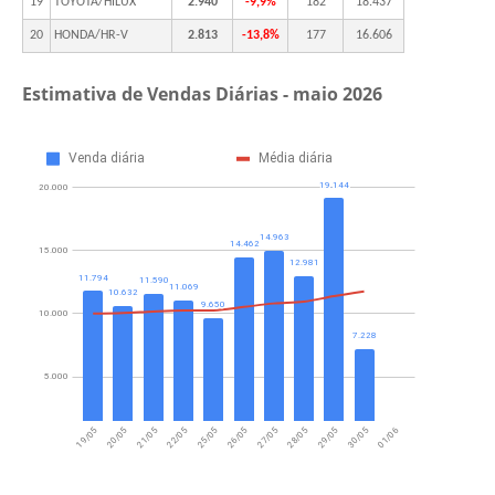
19
TOYOTA/HILUX
2.940
-9,9%
182
18.437
20
HONDA/HR-V
2.813
-13,8%
177
16.606
Estimativa de Vendas Diárias -
maio 2026