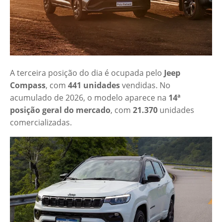
A terceira posição do dia é ocupada pelo
Jeep
Compass
, com
441 unidades
vendidas. No
acumulado de 2026, o modelo aparece na
14ª
posição geral do mercado
, com
21.370
unidades
comercializadas.