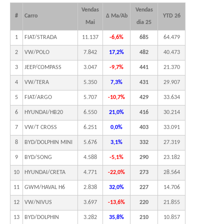
Vendas
Vendas
#
Carro
Δ Ma/Ab
YTD 26
Mai
dia 25
1
FIAT/STRADA
11.137
-6,6%
685
64.479
2
VW/POLO
7.842
17,2%
482
40.473
3
JEEP/COMPASS
3.047
-9,7%
441
21.370
4
VW/TERA
5.350
7,3%
431
29.907
5
FIAT/ARGO
5.707
-10,7%
429
33.634
6
HYUNDAI/HB20
6.550
21,0%
416
30.214
7
VW/T CROSS
6.251
0,0%
403
33.091
8
BYD/DOLPHIN MINI
5.676
3,1%
332
27.319
9
BYD/SONG
4.588
-5,1%
290
23.182
10
HYUNDAI/CRETA
4.771
-22,0%
273
28.564
11
GWM/HAVAL H6
2.838
32,0%
227
14.706
12
VW/NIVUS
3.697
-13,6%
220
21.855
13
BYD/DOLPHIN
3.282
35,8%
210
10.857