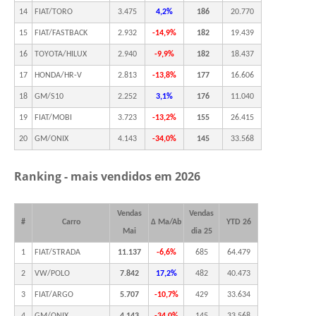
14
FIAT/TORO
3.475
4,2%
186
20.770
15
FIAT/FASTBACK
2.932
-14,9%
182
19.439
16
TOYOTA/HILUX
2.940
-9,9%
182
18.437
17
HONDA/HR-V
2.813
-13,8%
177
16.606
18
GM/S10
2.252
3,1%
176
11.040
19
FIAT/MOBI
3.723
-13,2%
155
26.415
20
GM/ONIX
4.143
-34,0%
145
33.568
Ranking - mais vendidos em 2026
Vendas
Vendas
#
Carro
Δ Ma/Ab
YTD 26
Mai
dia 25
1
FIAT/STRADA
11.137
-6,6%
685
64.479
2
VW/POLO
7.842
17,2%
482
40.473
3
FIAT/ARGO
5.707
-10,7%
429
33.634