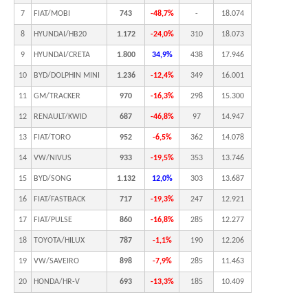
7
FIAT/MOBI
743
-48,7%
-
18.074
8
HYUNDAI/HB20
1.172
-24,0%
310
18.073
9
HYUNDAI/CRETA
1.800
34,9%
438
17.946
10
BYD/DOLPHIN MINI
1.236
-12,4%
349
16.001
11
GM/TRACKER
970
-16,3%
298
15.300
12
RENAULT/KWID
687
-46,8%
97
14.947
13
FIAT/TORO
952
-6,5%
362
14.078
14
VW/NIVUS
933
-19,5%
353
13.746
15
BYD/SONG
1.132
12,0%
303
13.687
16
FIAT/FASTBACK
717
-19,3%
247
12.921
17
FIAT/PULSE
860
-16,8%
285
12.277
18
TOYOTA/HILUX
787
-1,1%
190
12.206
19
VW/SAVEIRO
898
-7,9%
285
11.463
20
HONDA/HR-V
693
-13,3%
185
10.409