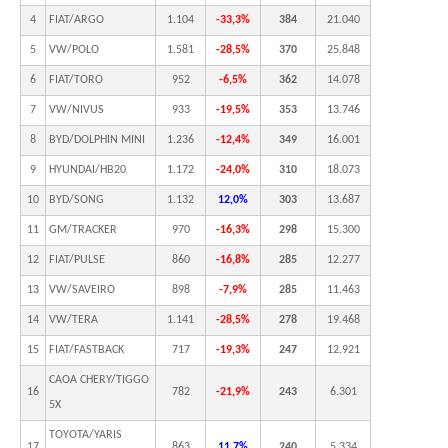
4
FIAT/ARGO
1.104
-33,3%
384
21.040
5
VW/POLO
1.581
-28,5%
370
25.848
6
FIAT/TORO
952
-6,5%
362
14.078
7
VW/NIVUS
933
-19,5%
353
13.746
8
BYD/DOLPHIN MINI
1.236
-12,4%
349
16.001
9
HYUNDAI/HB20
1.172
-24,0%
310
18.073
10
BYD/SONG
1.132
12,0%
303
13.687
11
GM/TRACKER
970
-16,3%
298
15.300
12
FIAT/PULSE
860
-16,8%
285
12.277
13
VW/SAVEIRO
898
-7,9%
285
11.463
14
VW/TERA
1.141
-28,5%
278
19.468
15
FIAT/FASTBACK
717
-19,3%
247
12.921
CAOA CHERY/TIGGO
16
782
-21,9%
243
6.301
5X
TOYOTA/YARIS
17
863
11,7%
240
5.334