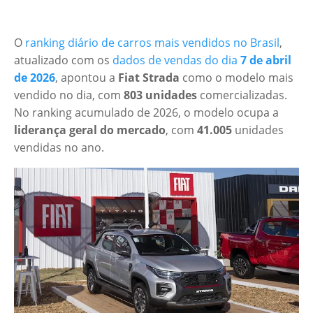
O
ranking diário de carros mais vendidos no Brasil
,
atualizado com os
dados de vendas do dia
7 de abril
de 2026
, apontou a
Fiat Strada
como o modelo mais
vendido no dia, com
803 unidades
comercializadas.
No ranking acumulado de 2026, o modelo ocupa a
liderança geral do mercado
, com
41.005
unidades
vendidas no ano.