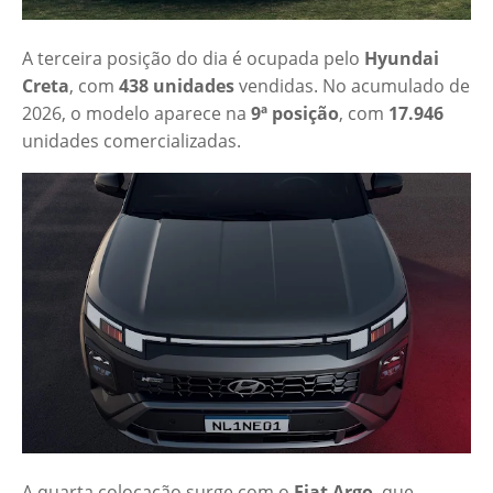
A terceira posição do dia é ocupada pelo
Hyundai
Creta
, com
438 unidades
vendidas. No acumulado de
2026, o modelo aparece na
9ª posição
, com
17.946
unidades comercializadas.
A quarta colocação surge com o
Fiat Argo
, que