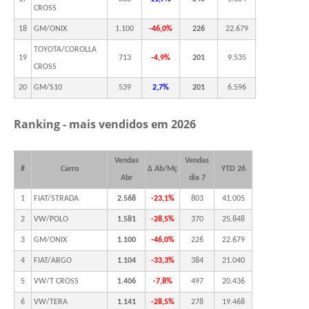
CROSS
18
GM/ONIX
1.100
-46,0%
226
22.679
TOYOTA/COROLLA
19
713
-4,9%
201
9.535
CROSS
20
GM/S10
539
2,7%
201
6.596
Ranking - mais vendidos em 2026
Vendas
Vendas
#
Carro
Δ Ab/Mç
YTD 26
Abr
dia 7
1
FIAT/STRADA
2.568
-23,1%
803
41.005
2
VW/POLO
1.581
-28,5%
370
25.848
3
GM/ONIX
1.100
-46,0%
226
22.679
4
FIAT/ARGO
1.104
-33,3%
384
21.040
5
VW/T CROSS
1.406
-7,8%
497
20.436
6
VW/TERA
1.141
-28,5%
278
19.468