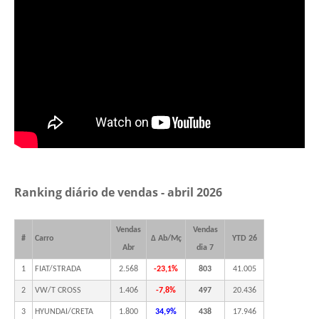
Ranking diário de vendas - abril 2026
Vendas
Vendas
#
Carro
Δ Ab/Mç
YTD 26
Abr
dia 7
1
FIAT/STRADA
2.568
-23,1%
803
41.005
2
VW/T CROSS
1.406
-7,8%
497
20.436
3
HYUNDAI/CRETA
1.800
34,9%
438
17.946