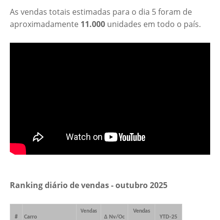
As vendas totais estimadas para o dia 5 foram de
aproximadamente
11.000
unidades em todo o país.
Ranking diário de vendas - outubro 2025
Vendas
Vendas
#
Carro
Δ Nv/Oc
YTD-25