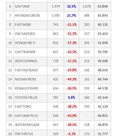
6
GM/ONIX
1.479
32,5%
1.076
63.846
7
HYUNDAI/CRETA
1.585
21,7%
486
61.893
8
FIAT/MOBI
743
-21,1%
283
60.135
9
VW/SAVEIRO
663
-31,3%
197
55.454
10
HONDA/HR-V
832
-17,3%
305
52.696
11
GM/TRACKER
607
-23,5%
213
50.705
12
JEEP/COMPASS
778
-17,1%
254
49.506
13
FIAT/FASTBACK
597
-29,8%
242
48.010
14
NISSAN/KICKS
435
-49,3%
161
46.744
15
RENAULT/KWID
634
-20,5%
299
46.518
16
TOYOTA/HILUX
785
0,6%
260
42.144
17
FIAT/TORO
548
-38,2%
190
42.134
18
GM/ONIX PLUS
500
-43,0%
-
40.821
19
JEEP/RENEGADE
457
-28,5%
158
36.870
20
VW/VIRTUS
509
-6,1%
173
31.777