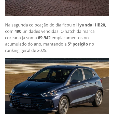
Na segunda colocação do dia ficou o
Hyundai HB20
,
com
490
unidades vendidas. O hatch da marca
coreana já soma
69.942
emplacamentos no
acumulado do ano, mantendo a
5ª posição
no
ranking geral de 2025.