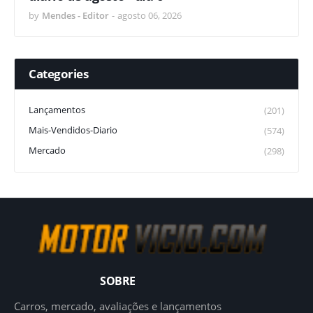
by
Mendes - Editor
-
agosto 06, 2026
Categories
Lançamentos
(201)
Mais-Vendidos-Diario
(574)
Mercado
(298)
SOBRE
Carros, mercado, avaliações e lançamentos