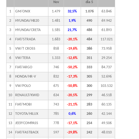
dia 5
Nov
1
GM/ONIX
1.479
32,5%
1.076
63.846
2
HYUNDAI/HB20
1.481
1,9%
490
69.942
3
HYUNDAI/CRETA
1.585
21,7%
486
61.893
4
FIAT/STRADA
1.683
-20,1%
484
117.021
5
VW/T CROSS
858
-19,6%
386
73.958
6
VW/TERA
1.333
-12,6%
351
29.254
7
FIAT/ARGO
746
-50,2%
333
84.737
8
HONDA/HR-V
832
-17,3%
305
52.696
9
VW/POLO
675
-50,8%
300
103.532
10
RENAULT/KWID
634
-20,5%
299
46.518
11
FIAT/MOBI
743
-21,1%
283
60.135
12
TOYOTA/HILUX
785
0,6%
260
42.144
13
JEEP/COMPASS
778
-17,1%
254
49.506
14
FIAT/FASTBACK
597
-29,8%
242
48.010