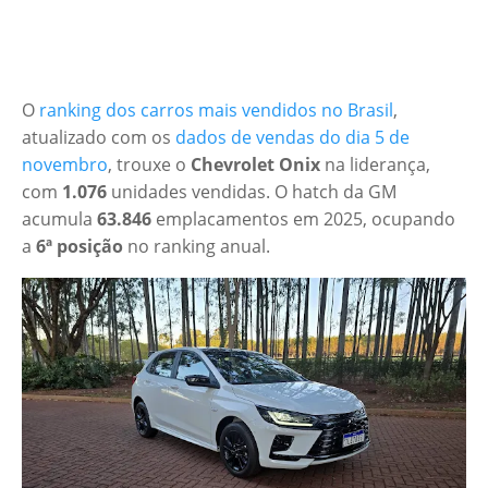
O
ranking dos carros mais vendidos no Brasil
,
atualizado com os
dados de vendas do dia 5 de
novembro
, trouxe o
Chevrolet Onix
na liderança,
com
1.076
unidades vendidas. O hatch da GM
acumula
63.846
emplacamentos em 2025, ocupando
a
6ª posição
no ranking anual.