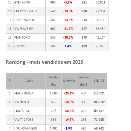
15
BYD/SONG
486
-5,9%
221
30.821
16
CHERY/TIGGO 7
549
-13,8%
220
29.984
17
GM/TRACKER
607
-23,5%
213
50.705
18
VW/SAVEIRO
663
-31,3%
197
55.454
19
FIAT/TORO
548
-38,2%
190
42.134
20
GM/S10
504
1,4%
189
25.375
Ranking - mais vendidos em 2025
Vendas
Vendas
#
Carro
Δ Nv/Oc
YTD-25
dia 5
Nov
1
FIAT/STRADA
1.683
-20,1%
484
117.021
2
VW/POLO
675
-50,8%
300
103.532
3
FIAT/ARGO
746
-50,2%
333
84.737
4
VW/T CROSS
858
-19,6%
386
73.958
5
HYUNDAI/HB20
1.481
1,9%
490
69.942