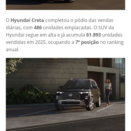
O
Hyundai Creta
completou o pódio das vendas
diárias, com
486
unidades emplacadas. O SUV da
Hyundai segue em alta e já acumula
61.893
unidades
vendidas em 2025, ocupando a
7ª posição
no ranking
anual.