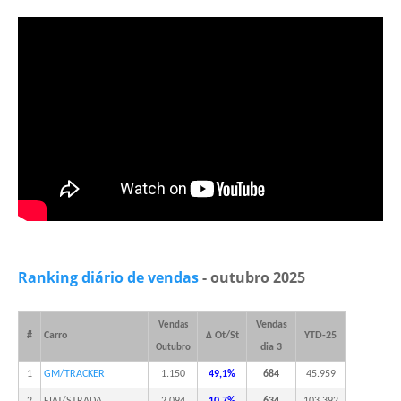
Ranking diário de vendas
- outubro 2025
Vendas
Vendas
#
Carro
Δ Ot/St
YTD-25
dia 3
Outubro
1
GM/TRACKER
1.150
49,1%
684
45.959
2
FIAT/STRADA
2.094
10,7%
634
103.392