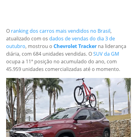
O
ranking dos carros mais vendidos no Brasil
,
atualizado com os
dados de vendas do dia 3 de
outubro
, mostrou o
Chevrolet Tracker
na liderança
diária, com 684 unidades vendidas. O
SUV da GM
ocupa a 11ª posição no acumulado do ano, com
45.959 unidades comercializadas até o momento.