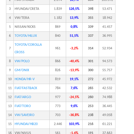
3
HYUNDAI/CRETA
1.839
126,5%
398
53.471
4
VW/TERA
1.182
13,9%
355
18.942
5
NISSAN/KICKS
869
0,8%
339
41.457
6
TOYOTA/HILUX
840
51,5%
337
36.995
TOYOTA/COROLLA
7
961
-3,2%
314
52.934
CROSS
8
VW/POLO
866
-40,4%
301
94.573
9
GM/ONIX
826
-13,9%
300
55.757
10
HONDA/HR-V
819
19,1%
272
45.972
11
FIAT/FASTBACK
784
7,6%
265
42.532
12
FIAT/ARGO
977
-24,5%
260
74.988
13
FIAT/TORO
773
9,6%
253
36.445
14
VW/SAVEIRO
703
-36,8%
238
49.058
15
HYUNDAI/HB20
2.446
103,9%
216
61.221
16
VW/NIVUS
561
-1,4%
191
37.663