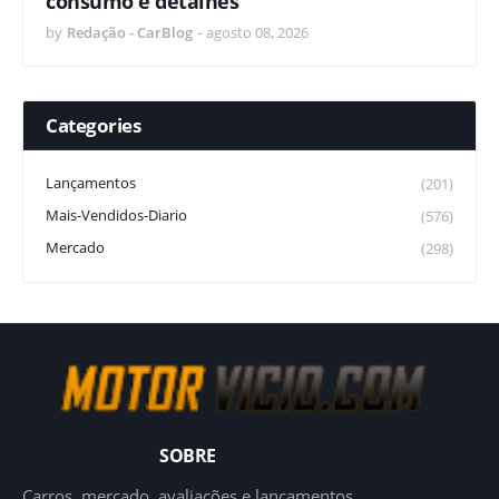
consumo e detalhes
by
Redação - CarBlog
-
agosto 08, 2026
Categories
Lançamentos
(201)
Mais-Vendidos-Diario
(576)
Mercado
(298)
SOBRE
Carros, mercado, avaliações e lançamentos