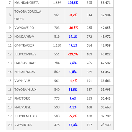
7
HYUNDAI/CRETA
1.839
126,5%
398
53.471
TOYOTA/COROLLA
8
961
-3,2%
314
52.934
CROSS
9
VW/SAVEIRO
703
-36,8%
238
49.058
10
HONDA/HR-V
819
19,1%
272
45.972
11
GM/TRACKER
1.150
49,1%
684
45.959
12
JEEP/COMPASS
551
-23,6%
183
43.022
13
FIAT/FASTBACK
784
7,6%
265
42.532
14
NISSAN/KICKS
869
0,8%
339
41.457
15
VW/NIVUS
561
-1,4%
191
37.663
16
TOYOTA/HILUX
840
51,5%
337
36.995
17
FIAT/TORO
773
9,6%
253
36.445
18
FIAT/PULSE
533
4,1%
168
33.668
19
JEEP/RENEGADE
588
-5,2%
130
32.739
20
VW/VIRTUS
476
17,4%
127
28.130