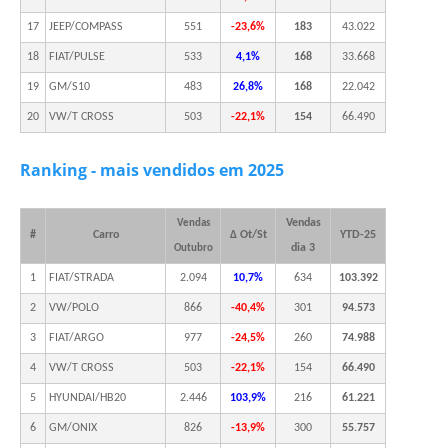
17
JEEP/COMPASS
551
-23,6%
183
43.022
18
FIAT/PULSE
533
4,1%
168
33.668
19
GM/S10
483
26,8%
168
22.042
20
VW/T CROSS
503
-22,1%
154
66.490
Ranking - mais vendidos em 2025
Vendas
Vendas
#
Carro
Δ Ot/St
YTD-25
dia 3
Outubro
1
FIAT/STRADA
2.094
10,7%
634
103.392
2
VW/POLO
866
-40,4%
301
94.573
3
FIAT/ARGO
977
-24,5%
260
74.988
4
VW/T CROSS
503
-22,1%
154
66.490
5
HYUNDAI/HB20
2.446
103,9%
216
61.221
6
GM/ONIX
826
-13,9%
300
55.757