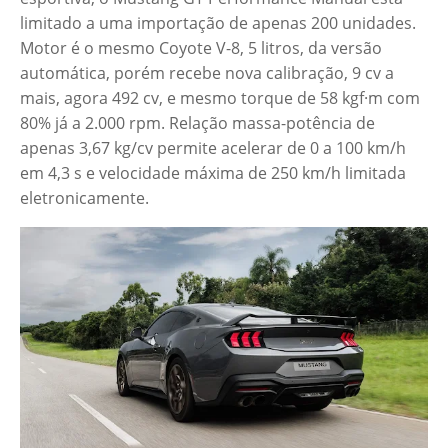
limitado a uma importação de apenas 200 unidades.
Motor é o mesmo Coyote V-8, 5 litros, da versão
automática, porém recebe nova calibração, 9 cv a
mais, agora 492 cv, e mesmo torque de 58 kgf·m com
80% já a 2.000 rpm. Relação massa-potência de
apenas 3,67 kg/cv permite acelerar de 0 a 100 km/h
em 4,3 s e velocidade máxima de 250 km/h limitada
eletronicamente.