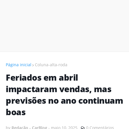
Página inicial
Coluna-alta-roda
Feriados em abril
impactaram vendas, mas
previsões no ano continuam
boas
by
Redação - CarBlog
-
maio 10, 2025
0 Comentários