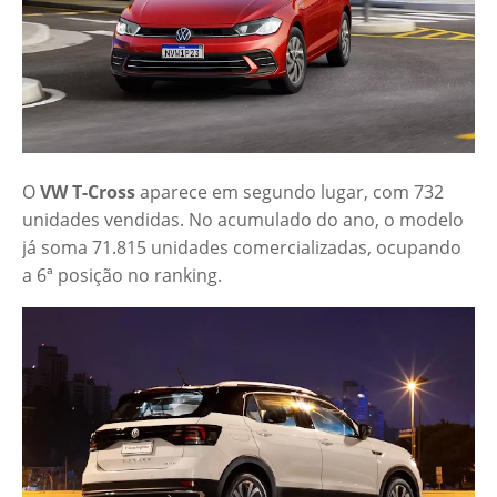
O
VW T-Cross
aparece em segundo lugar, com 732
unidades vendidas. No acumulado do ano, o modelo
já soma 71.815 unidades comercializadas, ocupando
a 6ª posição no ranking.