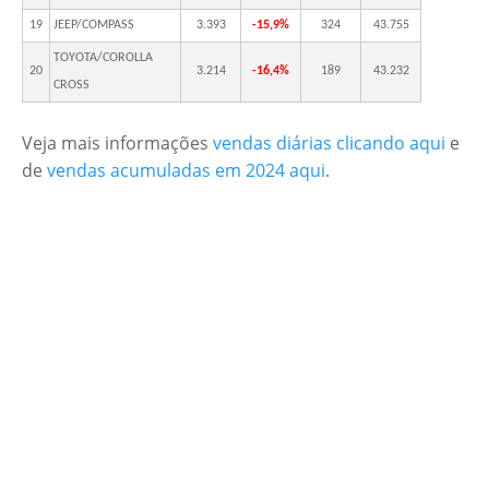
19
JEEP/COMPASS
3.393
-15,9%
324
43.755
TOYOTA/COROLLA
20
3.214
-16,4%
189
43.232
CROSS
Veja mais informações
vendas diárias clicando aqui
e
de
vendas acumuladas em 2024 aqui
.