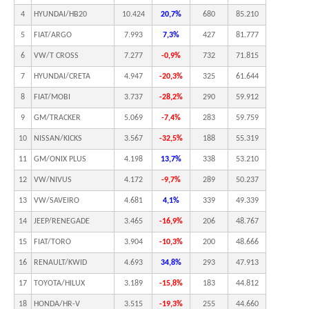
4
HYUNDAI/HB20
10.424
20,7%
680
85.210
5
FIAT/ARGO
7.993
7,3%
427
81.777
6
VW/T CROSS
7.277
-0,9%
732
71.815
7
HYUNDAI/CRETA
4.947
-20,3%
325
61.644
8
FIAT/MOBI
3.737
-28,2%
290
59.912
9
GM/TRACKER
5.069
-7,4%
283
59.759
10
NISSAN/KICKS
3.567
-32,5%
188
55.319
11
GM/ONIX PLUS
4.198
13,7%
338
53.210
12
VW/NIVUS
4.172
-9,7%
289
50.237
13
VW/SAVEIRO
4.681
4,1%
339
49.339
14
JEEP/RENEGADE
3.465
-16,9%
206
48.767
15
FIAT/TORO
3.904
-10,3%
200
48.666
16
RENAULT/KWID
4.693
34,8%
293
47.913
17
TOYOTA/HILUX
3.189
-15,8%
183
44.812
18
HONDA/HR-V
3.515
-19,3%
255
44.660