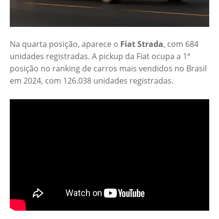
Na quarta posição, aparece o
Fiat Strada
, com 684
unidades registradas. A pickup da Fiat ocupa a 1ª
posição no ranking de carros mais vendidos no Brasil
em 2024, com 126.038 unidades registradas.