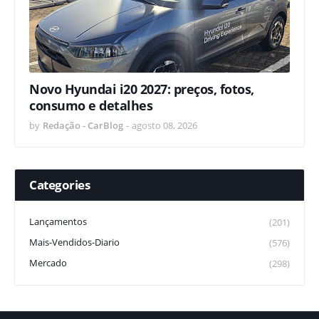
Novo Hyundai i20 2027: preços, fotos,
consumo e detalhes
by
Redação - CarBlog
-
agosto 08, 2026
Categories
Lançamentos
(201)
Mais-Vendidos-Diario
(576)
Mercado
(298)