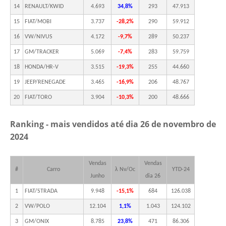
14
RENAULT/KWID
4.693
34,8%
293
47.913
15
FIAT/MOBI
3.737
-28,2%
290
59.912
16
VW/NIVUS
4.172
-9,7%
289
50.237
17
GM/TRACKER
5.069
-7,4%
283
59.759
18
HONDA/HR-V
3.515
-19,3%
255
44.660
19
JEEP/RENEGADE
3.465
-16,9%
206
48.767
20
FIAT/TORO
3.904
-10,3%
200
48.666
Ranking - mais vendidos até dia 26 de novembro de
2024
Vendas
Vendas
#
Carro
λ Nv/Oc
YTD-24
Junho
dia 26
1
FIAT/STRADA
9.948
-15,1%
684
126.038
2
VW/POLO
12.104
1,1%
1.043
124.102
3
GM/ONIX
8.785
23,8%
471
86.306