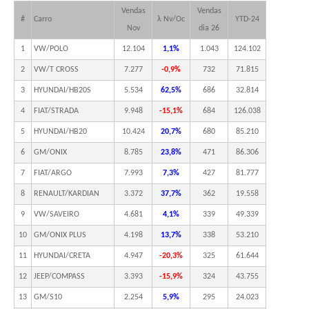
Vendas
Vendas
#
Carro
λ Nv/Oc
YTD-24
Nov
dia 26
1
VW/POLO
12.104
1,1%
1.043
124.102
2
VW/T CROSS
7.277
-0,9%
732
71.815
3
HYUNDAI/HB20S
5.534
62,5%
686
32.814
4
FIAT/STRADA
9.948
-15,1%
684
126.038
5
HYUNDAI/HB20
10.424
20,7%
680
85.210
6
GM/ONIX
8.785
23,8%
471
86.306
7
FIAT/ARGO
7.993
7,3%
427
81.777
8
RENAULT/KARDIAN
3.372
37,7%
362
19.558
9
VW/SAVEIRO
4.681
4,1%
339
49.339
10
GM/ONIX PLUS
4.198
13,7%
338
53.210
11
HYUNDAI/CRETA
4.947
-20,3%
325
61.644
12
JEEP/COMPASS
3.393
-15,9%
324
43.755
13
GM/S10
2.254
5,9%
295
24.023