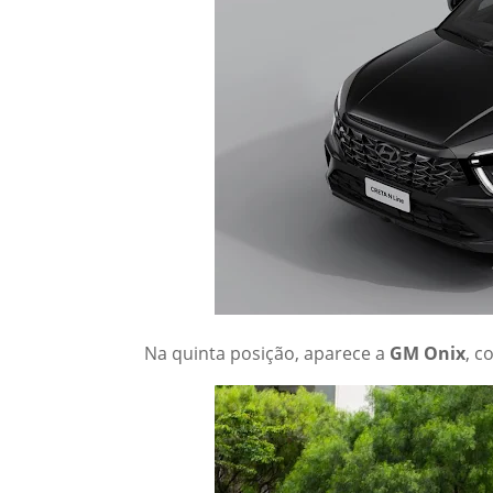
Na quinta posição, aparece a
GM Onix
, c