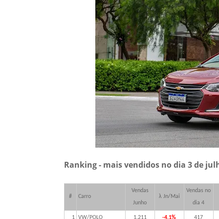
Ranking - mais vendidos no dia 3 de jul
Vendas
Vendas no
#
Carro
λ Jn/Mai
Junho
dia 4
1
VW/POLO
1.211
-4,1%
417