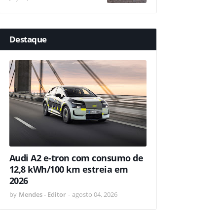
Destaque
Audi A2 e-tron com consumo de
12,8 kWh/100 km estreia em
2026
by
Mendes - Editor
-
agosto 04, 2026