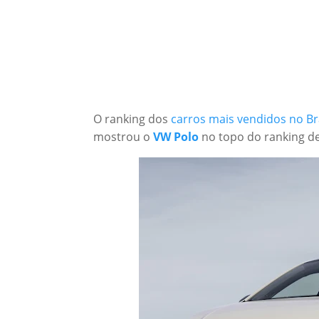
O ranking dos
carros mais vendidos no Br
mostrou o
VW Polo
no topo do ranking de