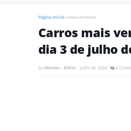
Página inicial
mais-vendidos
Carros mais ven
dia 3 de julho 
by
Mendes - Editor
-
julho 04, 2024
0 Comen