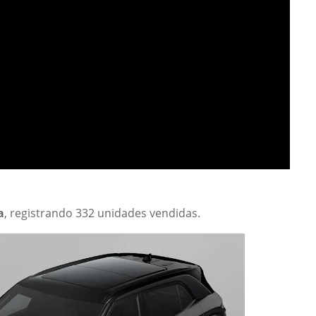
a
, registrando 332 unidades vendidas.