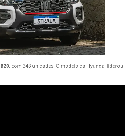
HB20
, com 348 unidades. O modelo da Hyundai liderou