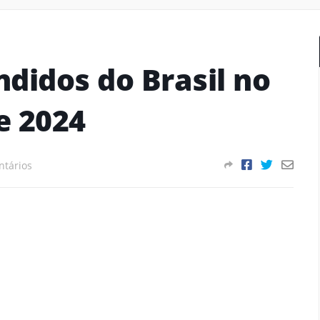
didos do Brasil no
de 2024
tários