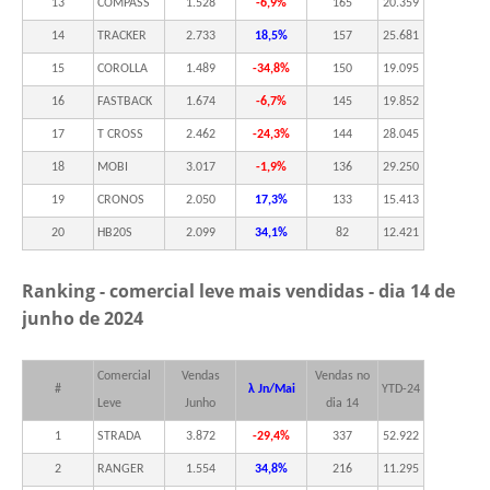
13
COMPASS
1.528
-6,9%
165
20.359
14
TRACKER
2.733
18,5%
157
25.681
15
COROLLA
1.489
-34,8%
150
19.095
16
FASTBACK
1.674
-6,7%
145
19.852
17
T CROSS
2.462
-24,3%
144
28.045
18
MOBI
3.017
-1,9%
136
29.250
19
CRONOS
2.050
17,3%
133
15.413
20
HB20S
2.099
34,1%
82
12.421
Ranking - comercial leve mais vendidas - dia 14
de
junho de 2024
Comercial
Vendas
Vendas no
#
λ Jn/Mai
YTD-24
Leve
Junho
dia 14
1
STRADA
3.872
-29,4%
337
52.922
2
RANGER
1.554
34,8%
216
11.295