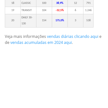
18
CLASSIC
100
38,9%
12
791
19
TRANSIT
104
-32,5%
6
1.246
DAILY 30-
20
154
175,0%
3
538
130
Veja mais informações
vendas diárias clicando aqui
e
de
vendas acumuladas em 2024 aqui
.