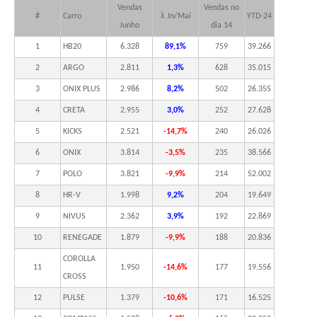
Vendas
Vendas no
#
Carro
λ Jn/Mai
YTD-24
Junho
dia 14
1
HB20
6.328
89,1%
759
39.266
2
ARGO
2.811
1,3%
628
35.015
3
ONIX PLUS
2.986
8,2%
502
26.355
4
CRETA
2.955
3,0%
252
27.628
5
KICKS
2.521
-14,7%
240
26.026
6
ONIX
3.814
-3,5%
235
38.566
7
POLO
3.821
-9,9%
214
52.002
8
HR-V
1.998
9,2%
204
19.649
9
NIVUS
2.362
3,9%
192
22.869
10
RENEGADE
1.879
-9,9%
188
20.836
COROLLA
11
1.950
-14,6%
177
19.556
CROSS
12
PULSE
1.379
-10,6%
171
16.525