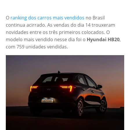
O
ranking dos carros mais vendidos
no Brasil
continua acirrado. As vendas do dia 14 trouxeram
novidades entre os três primeiros colocados. O
modelo mais vendido nesse dia foi o
Hyundai HB20
,
com 759 unidades vendidas.