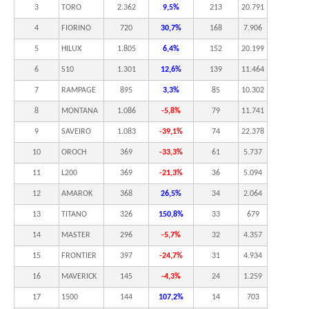
3
TORO
2.362
9,5%
213
20.791
4
FIORINO
720
30,7%
168
7.906
5
HILUX
1.805
6,4%
152
20.199
6
S10
1.301
12,6%
139
11.464
7
RAMPAGE
895
3,3%
85
10.302
8
MONTANA
1.086
-5,8%
79
11.741
9
SAVEIRO
1.083
-39,1%
74
22.378
10
OROCH
369
-33,3%
61
5.737
11
L200
369
-21,3%
36
5.094
12
AMAROK
368
26,5%
34
2.064
13
TITANO
326
150,8%
33
679
14
MASTER
296
-5,7%
32
4.357
15
FRONTIER
397
-24,7%
31
4.934
16
MAVERICK
145
-4,3%
24
1.259
17
1500
144
107,2%
14
703