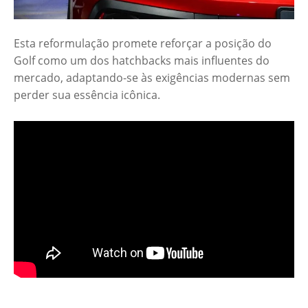
Esta reformulação promete reforçar a posição do
Golf como um dos hatchbacks mais influentes do
mercado, adaptando-se às exigências modernas sem
perder sua essência icônica.