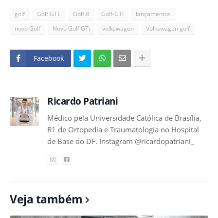
golf
Golf GTE
Golf R
Golf-GTI
lançamentos
novo Golf
Novo Golf GTi
volkswagen
Volkswagen golf
Facebook
Ricardo Patriani
Médico pela Universidade Católica de Brasília,
R1 de Ortopedia e Traumatologia no Hospital
de Base do DF. Instagram @ricardopatriani_
Veja também