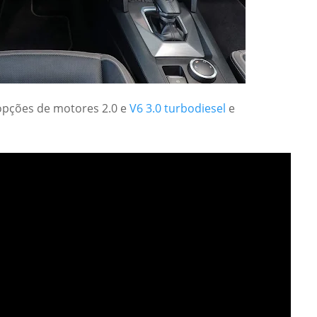
pções de motores 2.0 e
V6 3.0 turbodiesel
e