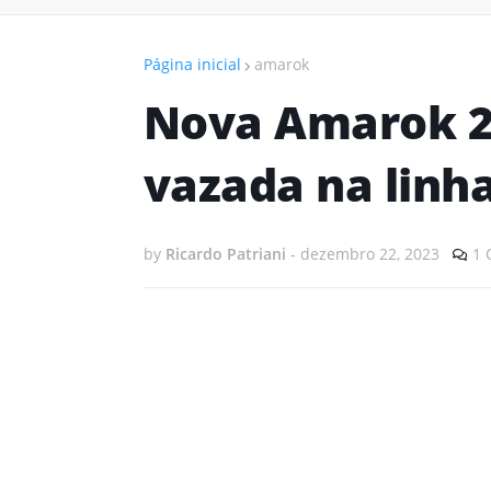
Página inicial
amarok
Nova Amarok 
vazada na linh
by
Ricardo Patriani
-
dezembro 22, 2023
1 