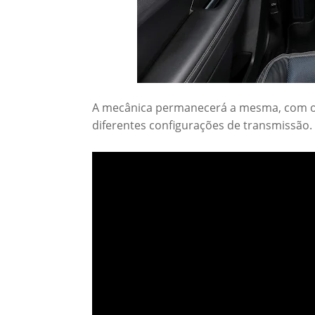
A mecânica permanecerá a mesma, com o
diferentes configurações de transmissão.