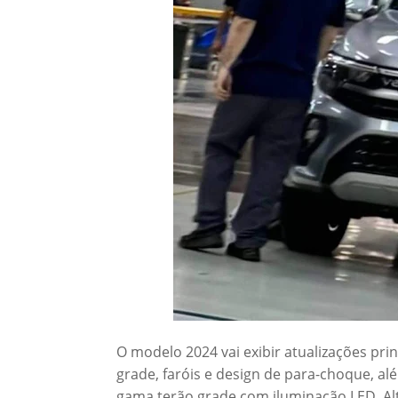
O modelo 2024 vai exibir atualizações pri
grade, faróis e design de para-choque, 
gama terão grade com iluminação LED. Al