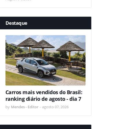
Destaque
Carros mais vendidos do Brasil:
ranking diário de agosto - dia 7
by
Mendes - Editor
-
agosto 07, 2026