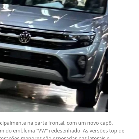
ncipalmente na parte frontal, com um novo capô,
além do emblema "VW" redesenhado. As versões top de
terações menores são esperadas nas laterais e