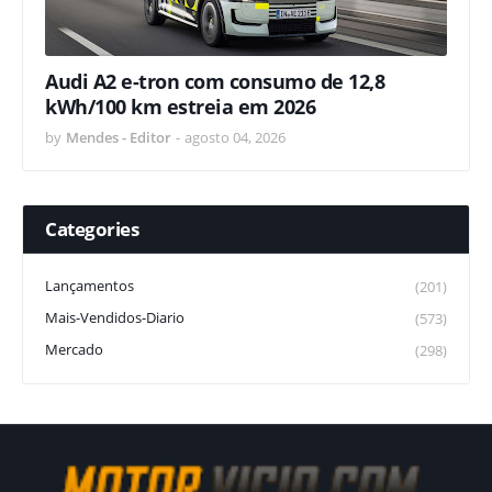
Audi A2 e-tron com consumo de 12,8
kWh/100 km estreia em 2026
by
Mendes - Editor
-
agosto 04, 2026
Categories
Lançamentos
(201)
Mais-Vendidos-Diario
(573)
Mercado
(298)