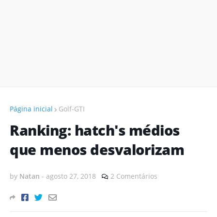
Página inicial
Golf-GTI
Ranking: hatch's médios
que menos desvalorizam
by
Natan
-
agosto 27, 2018
2 Comentários