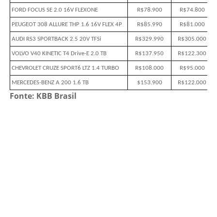
FORD FOCUS SE 2.0 16V FLEXONE
R$78.900
R$74.800
PEUGEOT 308 ALLURE THP 1.6 16V FLEX 4P
R$85.990
R$81.000
AUDI RS3 SPORTBACK 2.5 20V TFSi
R$329.990
R$305.000
VOLVO V40 KINETIC T4 Drive-E 2.0 TB
R$137.950
R$122.300
CHEVROLET CRUZE SPORT6 LTZ 1.4 TURBO
R$108.000
R$95.000
MERCEDES-BENZ A 200 1.6 TB
$153.900
R$122.000
Fonte: KBB Brasil