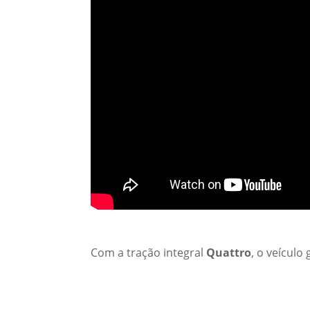
Com a tração integral
Quattro
, o veícul