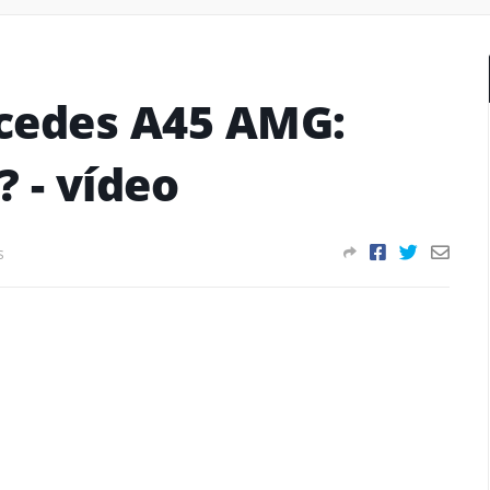
cedes A45 AMG:
 - vídeo
s