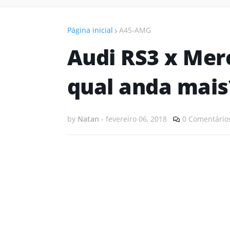
Página inicial
A45-AMG
Audi RS3 x Mer
qual anda mais?
by
Natan
-
fevereiro 06, 2018
0 Comentário