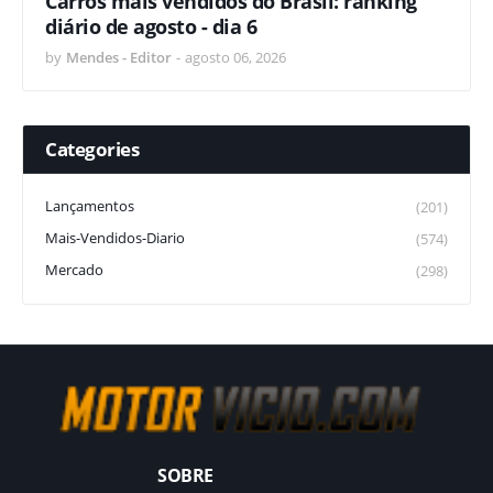
Carros mais vendidos do Brasil: ranking
diário de agosto - dia 6
by
Mendes - Editor
-
agosto 06, 2026
Categories
Lançamentos
(201)
Mais-Vendidos-Diario
(574)
Mercado
(298)
SOBRE