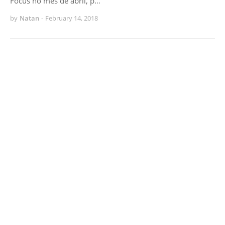
Focus no mês de abril, p…
by
Natan
-
February 14, 2018