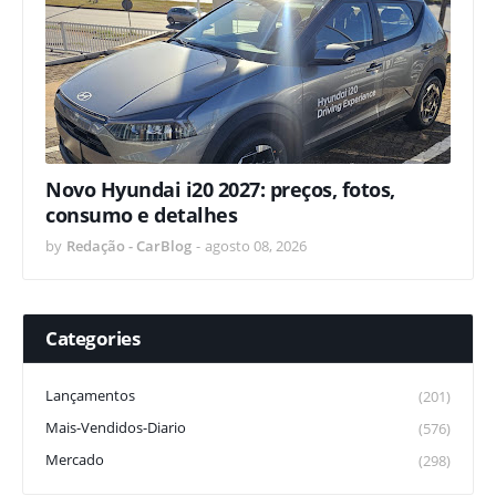
Novo Hyundai i20 2027: preços, fotos,
consumo e detalhes
by
Redação - CarBlog
-
agosto 08, 2026
Categories
Lançamentos
(201)
Mais-Vendidos-Diario
(576)
Mercado
(298)