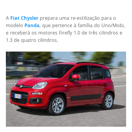
A
Fiat Chysler
prepara uma re-estilização para o
modelo
Panda
, que pertence à família do Uno/Mobi,
e receberá os motores Firefly 1.0 de três cilindros e
1.3 de quatro cilindros.