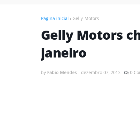
Página inicial
Gelly-Motors
Gelly Motors c
janeiro
by
Fabio Mendes
-
dezembro 07, 2013
0 Co