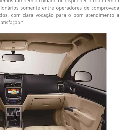
 “Tivemos também o cuidado de dispender o todo tempo
sionários somente entre operadores de comprovada
ados, com clara vocação para o bom atendimento a
satisfação.”