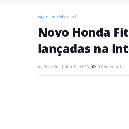
Página inicial
hatch
Novo Honda Fit
lançadas na in
by
Ricardo
-
julho 16, 2013
0 Comentários