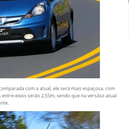
comparada com a atual, ele será mais espaçosa. com
ntre-eixos serão 2,55m, sendo que na versàso atual
nte.