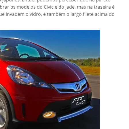
brar os modelos do Civic e do Jade, mas na traseira é
ue invadem o vidro, e também o largo filete acima do