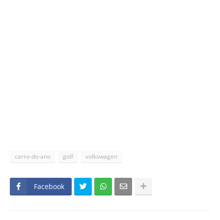
carro-do-ano
golf
volkswagen
Facebook