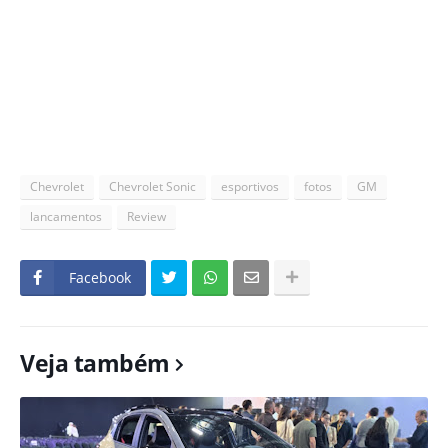
Chevrolet
Chevrolet Sonic
esportivos
fotos
GM
lancamentos
Review
Facebook
Veja também